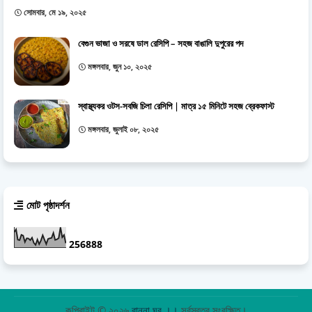
সোমবার, মে ১৯, ২০২৫
বেগুন ভাজা ও সরষে ডাল রেসিপি – সহজ বাঙালি দুপুরের পদ
মঙ্গলবার, জুন ১০, ২০২৫
স্বাস্থ্যকর ওটস-সবজি চিলা রেসিপি | মাত্র ১৫ মিনিটে সহজ ব্রেকফাস্ট
মঙ্গলবার, জুলাই ০৮, ২০২৫
মোট পৃষ্ঠাদর্শন
2
5
6
8
8
8
কপিরাইট © ২০২৬
রান্না ঘর ।।
সর্বস্বত্ব সংরক্ষিত।