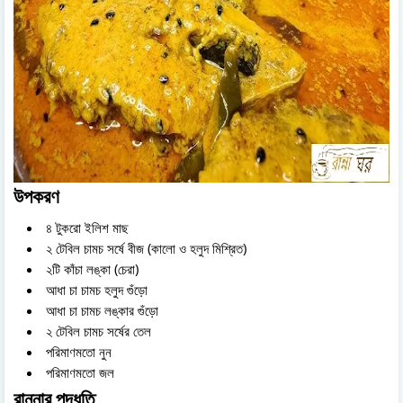
উপকরণ
৪ টুকরো ইলিশ মাছ
২ টেবিল চামচ সর্ষে বীজ (কালো ও হলুদ মিশ্রিত)
২টি কাঁচা লঙ্কা (চেরা)
আধা চা চামচ হলুদ গুঁড়ো
আধা চা চামচ লঙ্কার গুঁড়ো
২ টেবিল চামচ সর্ষের তেল
পরিমাণমতো নুন
পরিমাণমতো জল
রান্নার পদ্ধতি