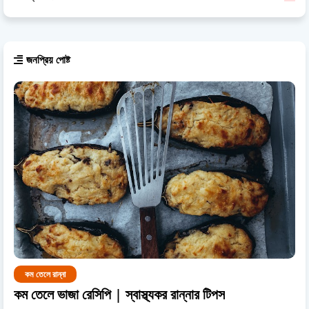
জনপ্রিয় পোষ্ট
কম তেলে রান্না
কম তেলে ভাজা রেসিপি | স্বাস্থ্যকর রান্নার টিপস