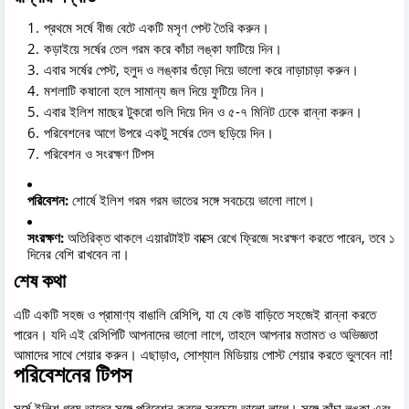
প্রথমে সর্ষে বীজ বেটে একটি মসৃণ পেস্ট তৈরি করুন।
কড়াইয়ে সর্ষের তেল গরম করে কাঁচা লঙ্কা ফাটিয়ে দিন।
এবার সর্ষের পেস্ট, হলুদ ও লঙ্কার গুঁড়ো দিয়ে ভালো করে নাড়াচাড়া করুন।
মশলাটি কষানো হলে সামান্য জল দিয়ে ফুটিয়ে নিন।
এবার ইলিশ মাছের টুকরো গুলি দিয়ে দিন ও ৫-৭ মিনিট ঢেকে রান্না করুন।
পরিবেশনের আগে উপরে একটু সর্ষের তেল ছড়িয়ে দিন।
পরিবেশন ও সংরক্ষণ টিপস
পরিবেশন:
শোর্ষে ইলিশ গরম গরম ভাতের সঙ্গে সবচেয়ে ভালো লাগে।
সংরক্ষণ:
অতিরিক্ত থাকলে এয়ারটাইট বাক্সে রেখে ফ্রিজে সংরক্ষণ করতে পারেন, তবে ১
দিনের বেশি রাখবেন না।
শেষ কথা
এটি একটি সহজ ও প্রামাণ্য বাঙালি রেসিপি, যা যে কেউ বাড়িতে সহজেই রান্না করতে
পারেন। যদি এই রেসিপিটি আপনাদের ভালো লাগে, তাহলে আপনার মতামত ও অভিজ্ঞতা
আমাদের সাথে শেয়ার করুন। এছাড়াও, সোশ্যাল মিডিয়ায় পোস্ট শেয়ার করতে ভুলবেন না!
পরিবেশনের টিপস
সর্ষে ইলিশ গরম ভাতের সঙ্গে পরিবেশন করলে সবচেয়ে ভালো লাগে। সঙ্গে কাঁচা লঙ্কা এবং