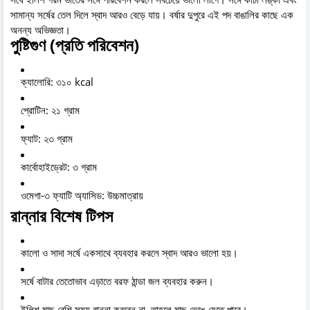
সামান্য সর্ষের তেল দিলে স্বাদ আরও বেড়ে যায়। বর্ষার দুপুরে এই পদ বাঙালির কাছে এক
অনন্য অভিজ্ঞতা।
পুষ্টিগুণ (প্রতি পরিবেশন)
ক্যালোরি: ৩১০ kcal
প্রোটিন: ২১ গ্রাম
ফ্যাট: ২৩ গ্রাম
কার্বোহাইড্রেট: ৩ গ্রাম
ওমেগা-৩ ফ্যাটি অ্যাসিড: উচ্চমাত্রায়
রান্নার বিশেষ টিপস
কালো ও সাদা সর্ষে একসাথে ব্যবহার করলে স্বাদ আরও ভালো হয়।
সর্ষে বাটার তেতোভাব এড়াতে বরফ ঠান্ডা জল ব্যবহার করুন।
ইলিশ মাছ বেশি সময় রান্না করবেন না, তাহলে মাছ ভেঙে যেতে পারে।