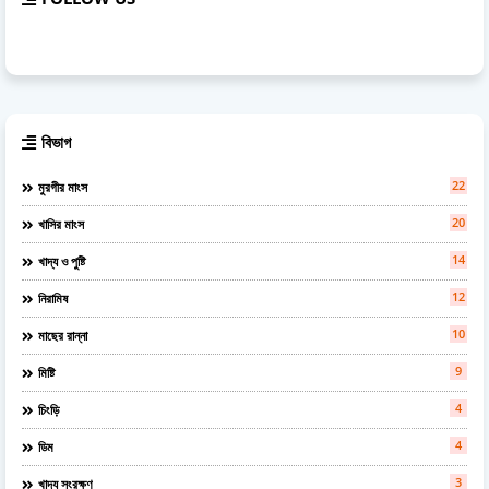
বিভাগ
22
মুরগীর মাংস
20
খাসির মাংস
14
খাদ্য ও পুষ্টি
12
নিরামিষ
10
মাছের রান্না
9
মিষ্টি
4
চিংড়ি
4
ডিম
3
খাদ্য সংরক্ষণ