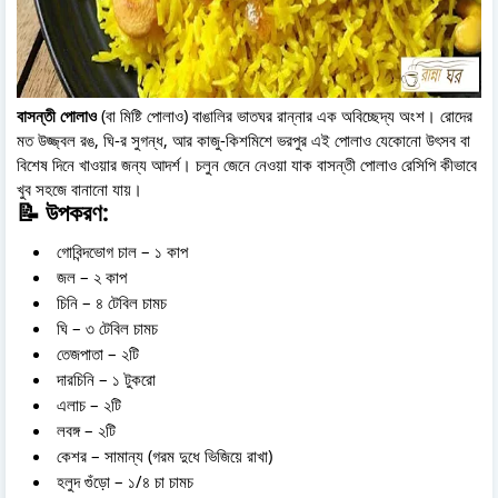
বাসন্তী পোলাও
(বা মিষ্টি পোলাও) বাঙালির ভাতঘর রান্নার এক অবিচ্ছেদ্য অংশ। রোদের
মত উজ্জ্বল রঙ, ঘি-র সুগন্ধ, আর কাজু-কিশমিশে ভরপুর এই পোলাও যেকোনো উৎসব বা
বিশেষ দিনে খাওয়ার জন্য আদর্শ। চলুন জেনে নেওয়া যাক বাসন্তী পোলাও রেসিপি কীভাবে
খুব সহজে বানানো যায়।
📝 উপকরণ:
গোবিন্দভোগ চাল – ১ কাপ
জল – ২ কাপ
চিনি – ৪ টেবিল চামচ
ঘি – ৩ টেবিল চামচ
তেজপাতা – ২টি
দারচিনি – ১ টুকরো
এলাচ – ২টি
লবঙ্গ – ২টি
কেশর – সামান্য (গরম দুধে ভিজিয়ে রাখা)
হলুদ গুঁড়ো – ১/৪ চা চামচ