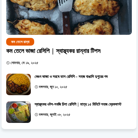
কম তেলে রান্না
কম তেলে ভাজা রেসিপি | স্বাস্থ্যকর রান্নার টিপস
সোমবার, মে ১৯, ২০২৫
বেগুন ভাজা ও সরষে ডাল রেসিপি – সহজ বাঙালি দুপুরের পদ
মঙ্গলবার, জুন ১০, ২০২৫
স্বাস্থ্যকর ওটস-সবজি চিলা রেসিপি | মাত্র ১৫ মিনিটে সহজ ব্রেকফাস্ট
মঙ্গলবার, জুলাই ০৮, ২০২৫