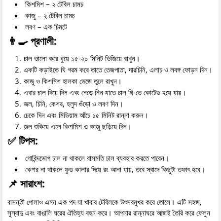
কিশমিশ – ২ টেবিল চামচ
কাজু – ২ টেবিল চামচ
লবণ – এক চিমটে
👨‍🍳 প্রণালী:
চাল ভালো করে ধুয়ে ১৫-২০ মিনিট ভিজিয়ে রাখুন।
একটি কড়াইতে ঘি গরম করে তাতে তেজপাতা, দারচিনি, এলাচ ও লবঙ্গ ফোড়ন দিন।
কাজু ও কিশমিশ হালকা ভেজে তুলে রাখুন।
এবার চাল দিয়ে দিন এবং নেড়ে নিন যাতে চাল ঘি-তে কোটেড হয়ে যায়।
জল, চিনি, কেশর, হলুদ গুঁড়ো ও লবণ দিন।
ঢেকে দিন এবং মিডিয়াম আঁচে ১৫ মিনিট রান্না করুন।
জল শুকিয়ে এলে কিশমিশ ও কাজু ছড়িয়ে দিন।
✅ টিপস:
গোবিন্দভোগ চাল না থাকলে বাসমতি চাল ব্যবহার করতে পারেন।
কেশর না থাকলে ফুড কালার দিয়ে রং আনা যায়, তবে স্বাদে কিছুটা তফাৎ হবে।
📌 সারাংশ:
বাসন্তী পোলাও এমন এক পদ যা খাবার টেবিলকে উৎসবমুখর করে তোলে। এটি সহজ,
সুস্বাদু এবং বাঙালি ঘরের ঐতিহ্য বহন করে। আপনার রান্নাঘরে আজই তৈরি করে ফেলুন