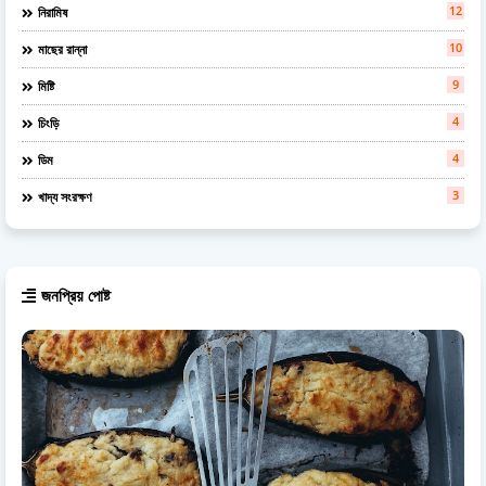
12
নিরামিষ
10
মাছের রান্না
9
মিষ্টি
4
চিংড়ি
4
ডিম
3
খাদ্য সংরক্ষণ
জনপ্রিয় পোষ্ট