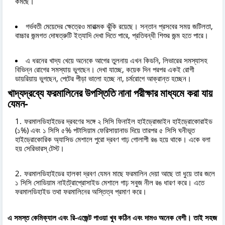
কমছে।
গর্ভবতী মেয়েদের ক্ষেত্রেও মারাত্মক ঝুঁকি রয়েছে। সন্তান প্রসবের সময় জটিলতা,
বাচ্চার জন্মগত দোষত্রুটি ইত্যাদি দেখা দিতে পারে, প্রতিবন্ধী শিশুর জন্ম হতে পারে।
এ ধরনের খাদ্য খেয়ে অনেকে আগের তুলনায় এখন কিডনি, লিভারের সমস্যাসহ
বিভিন্ন রোগের সমস্যায় ভুগছেন। দেখা যাচ্ছে, কয়েক দিন পরপর একই রোগী
ডায়রিয়ায় ভুগছেন, পেটের পীড়া ভালো হচ্ছে না, চর্মরোগে আক্রান্ত হচ্ছেন।
খাদ্যদ্রব্যে ফরমালিনের উপস্তিতি নানা পরীক্ষার মাধ্যমে করা যায়
যেমন
-
ফরমালডিহাইডের দ্রবণের সঙ্গে ২ সিসি ফিনাইল হাইড্রোজাইন হাইড্রোকোরাইড
(১%) এবং ১ সিসি ৫% পটাসিয়াম ফেরিসায়ানাড দিয়ে তারপর ৫ সিসি ঘনীভূত
হাইড্রোকোরিক অ্যাসিড মেশালে পুরো দ্রবণ গাঢ় গোলাপী রঙ হয়ে থাকে। একে বলা
হয় সেরিভারস্ টেস্ট।
ফরমালডিহাইডের হালকা দ্রবণ যেমন মাছে ফরমালিন দেয়া আছে তা ধুয়ে তার জলে
১ সিসি সোডিয়াম নাইট্রোপ্রোসাইড মেশালে গাঢ় সবুজ নীল রঙ ধারণ করে। এতে
ফরমালডিহাইড তথা ফরমালিনের অস্তিত্ব প্রমাণ করে।
এ সমস্ত কেমিক্যাল এবং রি-এজেন্ট পাওয়া খুব কঠিন এবং দামও অনেক বেশী। তাই সহজ