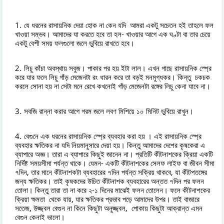
যে ধরনের রাসায়নিক দেয়া হোক না কেন যদি আমরা একটু সচেতন হই তাহলে ফল
খাওয়া সম্ভব। আমাদের যা করতে হবে তা হল- খাওয়ার আগে এক ঘণ্টা বা তার চেয়ে
একটু বেশী সময় ফলগুলো জলে ডুবিয়ে রাখতে হবে।
লিচু কাঁচা অবস্থায় সবুজ। পাকার পর হয় ইটা লাল। এখন গাছে রাসায়নিক স্প্রে
করে যার ফলে লিচু গাঁড় মেজেনটা রং ধারন করে তা বড়ই মনমুগ্ধকর। কিন্তু চকচক
করলে সোনা হয় না সেটা মনে রেখে কখনোই গাঁড় মেজেনটা রঙ্গের লিচু কেনা যাবে না।
সবজি রান্না করার আগে গরম জলে লবণ মিশিয়ে ১০ মিনিট ডুবিয়ে রাখুন।
বেগুনে এক ধরনের রাসায়নিক স্প্রে ব্যবহার করা হয় । এই রাসায়নিক স্প্রে
ব্যবহার ক্ষতিকর না যদি নিয়মানুসারে দেয়া হয়। কিন্তু আমাদের দেশের কৃষকেরা এ
ব্যাপারে অজ্ঞ। তারা এ ব্যাপারে কিছুই জানেন না। প্রতিটি কীটনাশকের ক্রিয়া একটি
নির্দিষ্ট সময়সীমা পর্যন্ত থাকে। যেমন- একটি কীটনাশকের সেলফ লাইফ বা জীবন সীমা
৭দিন, তার মানে কীটনাশকটা ব্যবহারের ৭দিন পর্যন্ত সক্রিয় থাকবে, যা কীটপতঙ্গের
জন্য ক্ষতিকর। তাই কৃষকদের উচিত কীটনাশক ব্যবহারের অন্তত ৭দিন পর ফলন
তোলা। কিন্তু তারা তা না করে ২-১ দিনের মাঝেই ফলন তোলেন। ফলে কীটনাশকের
ক্রিয়া ক্ষমতা থেকে যায়, যার ক্ষতিকর প্রভাব পড়ে আমাদের উপর। তাই বাজারে
সতেজ, উজ্জ্বল বেগুন না কিনে কিছুটা অনুজ্জ্বল, পোকায় কিছুটা আক্রান্ত এমন
বেগুন কেনাই ভালো।