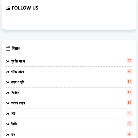
FOLLOW US
বিভাগ
22
মুরগীর মাংস
20
খাসির মাংস
14
খাদ্য ও পুষ্টি
12
নিরামিষ
10
মাছের রান্না
9
মিষ্টি
4
চিংড়ি
4
ডিম