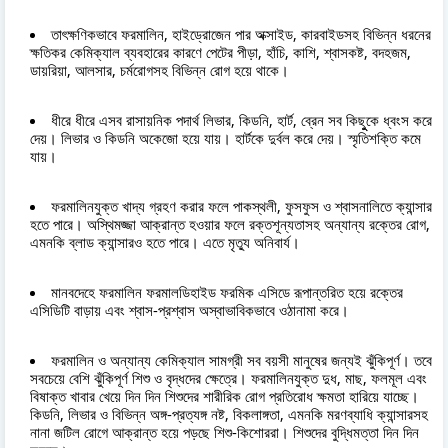
তাৎক্ষণিকভাবে ফরমালিন, হাইড্রোজেন পার অক্সাইড, কারবাইডসহ বিভিন্ন ধরনের
ক্ষতিকর কেমিক্যাল ব্যবহারের কারণে পেটের পীড়া, হাঁচি, কাশি, শ্বাসকষ্ট, বদহজম,
ডায়রিয়া, আলসার, চর্মরোগসহ বিভিন্ন রোগ হয়ে থাকে।
ধীরে ধীরে এসব রাসায়নিক পদার্থ লিভার, কিডনি, হার্ট, ব্রেন সব কিছুুকে ধ্বংস করে
দেয়। লিভার ও কিডনি অকেজো হয়ে যায়। হার্টকে দুর্বল করে দেয়। স্মৃতিশক্তি কমে
যায়।
ফরমালিনযুক্ত খাদ্য গ্রহণ করার ফলে পাকস্থলী, ফুসফুস ও শ্বাসনালিতে ক্যান্সার
হতে পারে। অস্থিমজ্জা আক্রান্ত হওয়ার ফলে রক্তশূন্যতাসহ অন্যান্য রক্তের রোগ,
এমনকি ব্লাড ক্যান্সারও হতে পারে। এতে মৃত্যু অনিবার্য।
মানবদেহে ফরমালিন ফরমালডিহাইড ফরমিক এসিডে রূপান্তরিত হয়ে রক্তের
এসিডিটি বাড়ায় এবং শ্বাস-প্রশ্বাস অস্বাভাবিকভাবে ওঠানামা করে।
ফরমালিন ও অন্যান্য কেমিক্যাল সামগ্রী সব বয়সী মানুষের জন্যই ঝুঁকিপূর্ণ। তবে
সবচেয়ে বেশি ঝুঁকিপূর্ণ শিশু ও বৃদ্ধদের ক্ষেত্রে। ফরমালিনযুক্ত দুধ, মাছ, ফলমূল এবং
বিষাক্ত খাবার খেয়ে দিন দিন শিশুদের শারীরিক রোগ প্রতিরোধ ক্ষমতা হারিয়ে যাচ্ছে।
কিডনি, লিভার ও বিভিন্ন অঙ্গ-প্রত্যঙ্গ নষ্ট, বিকলাঙ্গতা, এমনকি মরণব্যাধি ক্যান্সারসহ
নানা জটিল রোগে আক্রান্ত হয়ে পড়ছে শিশু-কিশোররা। শিশুদের বুদ্ধিমত্তা দিন দিন