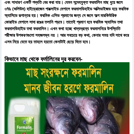
এবং সাধারণ একটি পদ্ধতি বের করা যায়। যেমন সন্দেহযুক্ত ফরমালিন মাছ ধুয়ে জলে
৩% (ভলিউম) হাইড্রোজেন পারক্সাইড মেশালে ফরমালডিহাইড অক্সিডাইজড হয়ে ফরমিক
অ্যাসিডে রূপান্তর হয়। ফরমিক এসিড প্রমাণের জন্য সে জলে অল্প মারকিউরিক
কোরাইড মেশালে সাদা রঙের তলানি পড়বে। তাতেই প্রমাণ হবে ফরমিক অ্যাসিড তথা
ফরমালডিহাইড তথা ফরমালিন। এখন কথা হচ্ছে খাদ্যদ্রব্যে ফরমালনিরে উপস্তিতি
পরীক্ষার উপকরণগুলো সহজলভ্য নয় । আর সবচেয়ে বড় কথা, কেনার সময় যদি সাথে করে
এসব নিয়ে যেতে হয় তাহলে হয়তো কেনাটাই ছেড়ে দিতে হবে।
কিভাবে মাছ থেকে ফর্মালিনের দূর করবেন
-