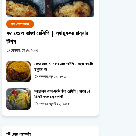
কম তেলে রান্না
কম তেলে ভাজা রেসিপি | স্বাস্থ্যকর রান্নার
টিপস
সোমবার, মে ১৯, ২০২৫
বেগুন ভাজা ও সরষে ডাল রেসিপি – সহজ বাঙালি
দুপুরের পদ
মঙ্গলবার, জুন ১০, ২০২৫
স্বাস্থ্যকর ওটস-সবজি চিলা রেসিপি | মাত্র ১৫
মিনিটে সহজ ব্রেকফাস্ট
মঙ্গলবার, জুলাই ০৮, ২০২৫
মোট পৃষ্ঠাদর্শন