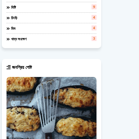
9
মিষ্টি
4
চিংড়ি
4
ডিম
3
খাদ্য সংরক্ষণ
জনপ্রিয় পোষ্ট