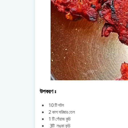
উপকরণ ঃ
10 টি
পটল
2 কাপ সরিষার তেল
1 টি
পেঁয়াজ কুচি
3
টি
লঙ্কা কুচি