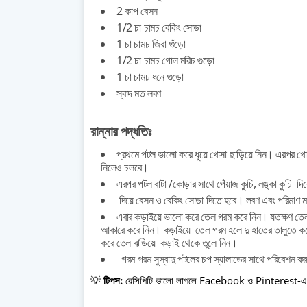
2 কাপ
বেসন
1/2 চা চামচ
বেকিং সোডা
1 চা চামচ
জিরা গুঁড়ো
1/2 চা চামচ
গোল মরিচ গুড়ো
1 চা চামচ
ধনে গুড়ো
স্বাদ মত
লবণ
রান্নার পদ্ধতিঃ
প্রথমে পটল ভালো করে ধুয়ে খোসা ছাড়িয়ে নিন। এরপর খোসা
নিলেও চলবে।
এরপর পটল বাটা /কোড়ার সাথে পেঁয়াজ কুচি, লঙ্কা কুচি দিয়
দিয়ে বেসন ও বেকিং সোডা দিতে হবে। লবণ এবং পরিমাণ 
এবার
কড়াইয়ে
ভালো করে তেল গরম করে নিন। যতক্ষণ তেল গ
আকারে করে নিন। কড়াইয়ে তেল গরম হলে দু হাতের তালুতে কর
করে তেল ঝডিয়ে
কড়াই থেকে তুলে
নিন।
গরম গরম সুস্বাদু পটলের চপ স্যালাডের সাথে পরিবেশন ক
💡
টিপস:
রেসিপিটি ভালো লাগলে Facebook ও Pinterest-এ শ