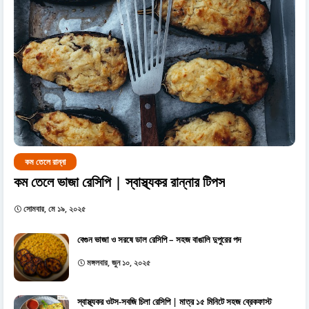
কম তেলে রান্না
কম তেলে ভাজা রেসিপি | স্বাস্থ্যকর রান্নার টিপস
সোমবার, মে ১৯, ২০২৫
বেগুন ভাজা ও সরষে ডাল রেসিপি – সহজ বাঙালি দুপুরের পদ
মঙ্গলবার, জুন ১০, ২০২৫
স্বাস্থ্যকর ওটস-সবজি চিলা রেসিপি | মাত্র ১৫ মিনিটে সহজ ব্রেকফাস্ট