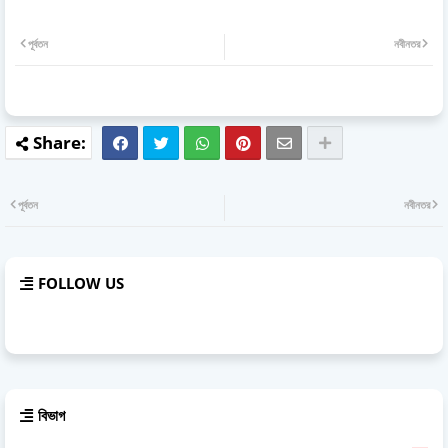
পূর্বতন
নবীনতর
পূর্বতন
নবীনতর
FOLLOW US
বিভাগ