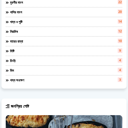
22
মুরগীর মাংস
20
খাসির মাংস
14
খাদ্য ও পুষ্টি
12
নিরামিষ
10
মাছের রান্না
9
মিষ্টি
4
চিংড়ি
4
ডিম
3
খাদ্য সংরক্ষণ
জনপ্রিয় পোষ্ট