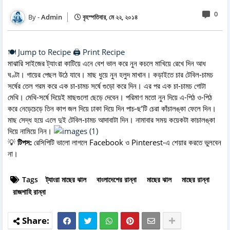
0
Admin
বৃহস্পতিবার, মে ২২, ২০১৪
🍽️ Jump to Recipe
🖨️ Print Recipe
মাঝারি সাইজের ট্যাংরা কাটিয়ে এনে বেশ ভাল করে নুন কচলে মাখিয়ে রেখে দিন আধ
ঘণ্টা। গায়ের পেছল উঠে যাবে। মাছ ধুয়ে নুন হলুদ মাখান। কড়াইতে চার টেবিল-চামচ
সর্ষের তেল গরম করে এক চা-চামচ সর্ষে গুড়ো করে দিন। এর পর এক চা-চামচ গোটা
মেথি। মেথি-সর্ষে দিয়েই মাছগুলো ছেড়ে দেবেন। পরিমাণ মতো নুন দিয়ে এ-পিঠ ও-পিঠ
করে নেড়েচেড়ে তিন কাপ জল দিয়ে ঢাকা দিয়ে দিন পাচ-ছ’টি চেরা কাঁচালঙ্কা ফেলে দিন।
মাছ সেদ্ধ হয়ে এলে দুই টেবিল-চামচ আদাবাটা দিন। নামাবার সময় কয়েকটা কাচালঙ্কা
দিয়ে নামিয়ে নিন।
💡
টিপস:
রেসিপিটি ভালো লাগলে Facebook ও Pinterest-এ শেয়ার করতে ভুলবেন
না।
Tags
ট্যাংরা মাছের ঝাল
বাংলাদেশের রান্না
মাছের ঝাল
মাছের রান্না
রাজশাহি রান্না