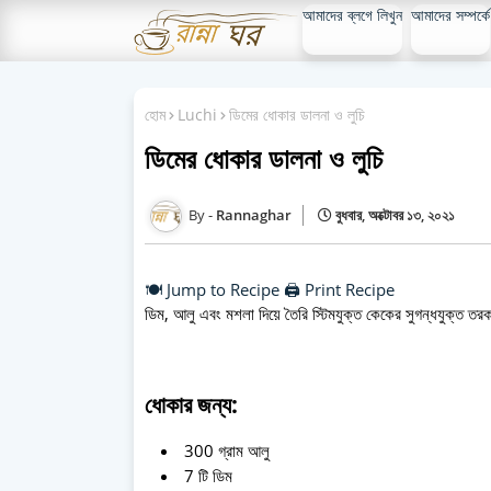
আমাদের ব্লগে লিখুন
আমাদের সম্পর্কে
হোম
Luchi
ডিমের ধোকার ডালনা ও লুচি
ডিমের ধোকার ডালনা ও লুচি
Rannaghar
বুধবার, অক্টোবর ১৩, ২০২১
🍽️ Jump to Recipe
🖨️ Print Recipe
ডিম, আলু এবং মশলা দিয়ে তৈরি স্টিমযুক্ত কেকের সুগন্ধযুক্ত 
ধোকার জন্য:
300 গ্রাম আলু
7 টি ডিম