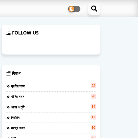
FOLLOW US
বিভাগ
22
মুরগীর মাংস
20
খাসির মাংস
14
খাদ্য ও পুষ্টি
12
নিরামিষ
10
মাছের রান্না
9