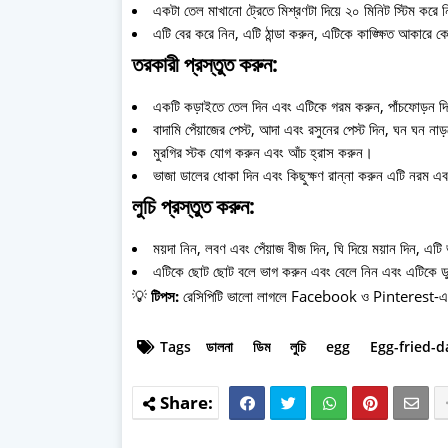
একটা তেল মাখানো ট্রেতে মিশ্রণটা দিয়ে ২০ মিনিট স্টিম করে
এটি বের করে নিন, এটি ঠান্ডা করুন, এটিকে কাঙ্ক্ষিত আকারে
তরকারী প্রস্তুত করুন:
একটি কড়াইতে তেল দিন এবং এটিকে গরম করুন, পাঁচফোড়ন দ
বাদামি পেঁয়াজের পেস্ট, আদা এবং রসুনের পেস্ট দিন, ঘন ঘন ন
মুরগির স্টক যোগ করুন এবং আঁচ হ্রাস করুন।
ভাজা ডালের ধোকা দিন এবং কিছুক্ষণ রান্না করুন এটি নরম 
লুচি প্রস্তুত করুন:
ময়দা নিন, লবণ এবং পেঁয়াজ বীজ দিন, ঘি দিয়ে ময়ান দিন, এট
এটিকে ছোট ছোট বলে ভাগ করুন এবং বেলে নিন এবং এটিকে ডু
💡
টিপস:
রেসিপিটি ভালো লাগলে Facebook ও Pinterest-এ শ
Tags
ডালনা
ডিম
লুচি
egg
Egg-fried-d