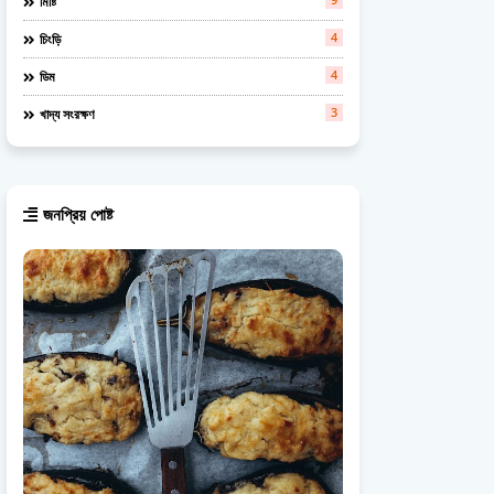
মিষ্টি
4
চিংড়ি
4
ডিম
3
খাদ্য সংরক্ষণ
জনপ্রিয় পোষ্ট