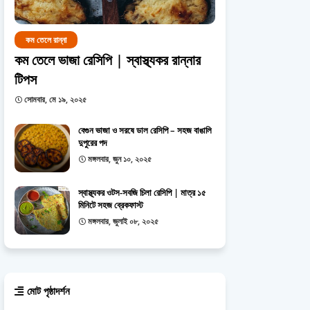
কম তেলে রান্না
কম তেলে ভাজা রেসিপি | স্বাস্থ্যকর রান্নার
টিপস
সোমবার, মে ১৯, ২০২৫
বেগুন ভাজা ও সরষে ডাল রেসিপি – সহজ বাঙালি
দুপুরের পদ
মঙ্গলবার, জুন ১০, ২০২৫
স্বাস্থ্যকর ওটস-সবজি চিলা রেসিপি | মাত্র ১৫
মিনিটে সহজ ব্রেকফাস্ট
মঙ্গলবার, জুলাই ০৮, ২০২৫
মোট পৃষ্ঠাদর্শন