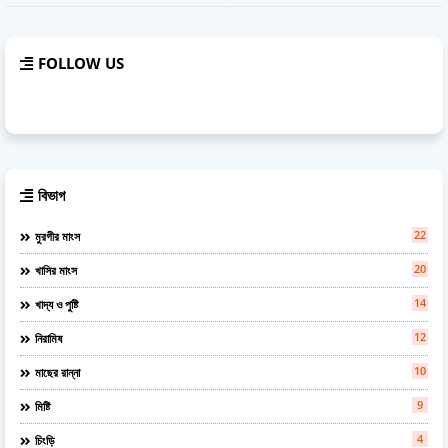
FOLLOW US
বিভাগ
22
মুরগীর মাংস
20
খাসির মাংস
14
খাদ্য ও পুষ্টি
12
নিরামিষ
10
মাছের রান্না
9
মিষ্টি
4
চিংড়ি