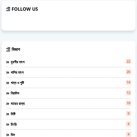
FOLLOW US
বিভাগ
22
মুরগীর মাংস
20
খাসির মাংস
14
খাদ্য ও পুষ্টি
12
নিরামিষ
10
মাছের রান্না
9
মিষ্টি
4
চিংড়ি
4
ডিম