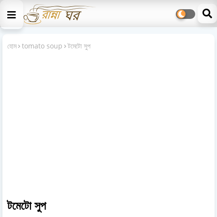
হোম
tomato soup
টমেটো সুপ
টমেটো সুপ