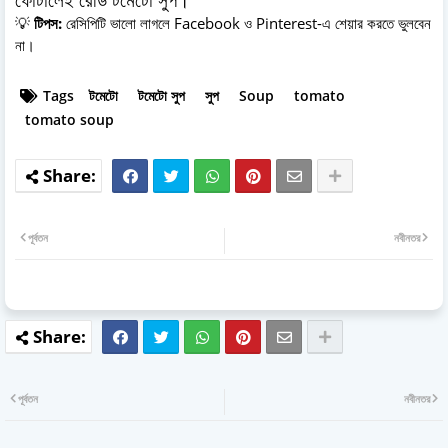
💡
টিপস:
রেসিপিটি ভালো লাগলে Facebook ও Pinterest-এ শেয়ার করতে ভুলবেন
না।
Tags
টমেটো
টমেটো সুপ
সুপ
Soup
tomato
tomato soup
পূর্বতন
নবীনতর
পূর্বতন
নবীনতর