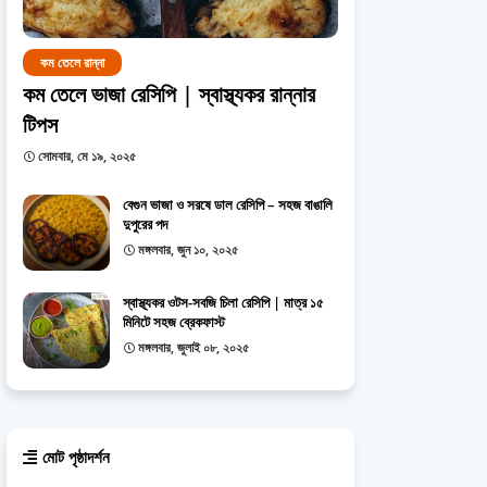
কম তেলে রান্না
কম তেলে ভাজা রেসিপি | স্বাস্থ্যকর রান্নার
টিপস
সোমবার, মে ১৯, ২০২৫
বেগুন ভাজা ও সরষে ডাল রেসিপি – সহজ বাঙালি
দুপুরের পদ
মঙ্গলবার, জুন ১০, ২০২৫
স্বাস্থ্যকর ওটস-সবজি চিলা রেসিপি | মাত্র ১৫
মিনিটে সহজ ব্রেকফাস্ট
মঙ্গলবার, জুলাই ০৮, ২০২৫
মোট পৃষ্ঠাদর্শন