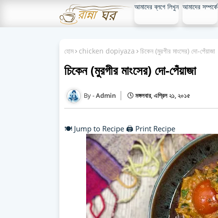
আমাদের ব্লগে লিখুন
আমাদের সম্পর্কে
হোম
chicken dopiyaza
চিকেন (মুরগীর মাংসের) দো-পেঁয়াজা
চিকেন (মুরগীর মাংসের) দো-পেঁয়াজা
Admin
মঙ্গলবার, এপ্রিল ২১, ২০১৫
🍽️ Jump to Recipe
🖨️ Print Recipe