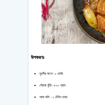
উপকরণঃ
মুরগীর মাংস- ১ কেজি
পেঁয়াজ কুঁচি- ৫০০ গ্রাম
আদা বাটা - ১ টেবিল চামচ