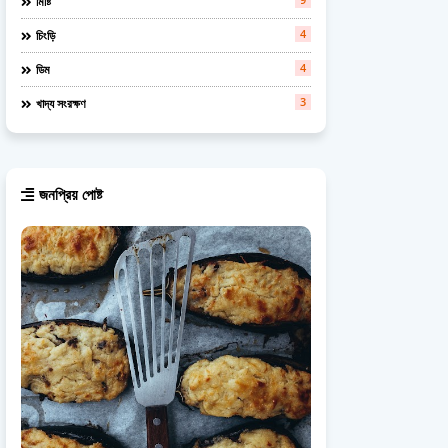
মিষ্টি
4
চিংড়ি
4
ডিম
3
খাদ্য সংরক্ষণ
জনপ্রিয় পোষ্ট