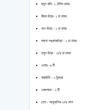
রসুন বাটা- ১ টেবিল চামচ
জিরে গুঁড়ো- ১ চা চামচ
ধনে গুঁড়ো - ১ চা চামচ
শুকনা লঙ্কারগুঁড়ো - ১ চা চামচ
হলুদ গুঁড়ো - ৩/৪ চা চামচ
এলাচ- ৬ টি
দারুচিনি - ২ টুকরো
তেজপাতা - ২ টি
তেল - আনুমানিক ৩/৪ কাপ