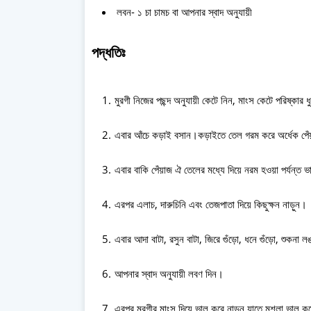
লবন- ১ চা চামচ বা আপনার স্বাদ অনুযায়ী
পদ্ধতিঃ
মুরগী নিজের পছন্দ অনুযায়ী কেটে নিন, মাংস কেটে পরিষ্কার 
এবার আঁচে কড়াই বসান।কড়াইতে তেল গরম করে অর্ধেক পেঁয়াজ 
এবার বাকি পেঁয়াজ ঐ তেলের মধ্যে দিয়ে নরম হওয়া পর্যন্ত 
এরপর এলাচ, দারুচিনি এবং তেজপাতা দিয়ে কিছুক্ষন নাড়ুন।
এবার আদা বাটা, রসুন বাটা, জিরে গুঁড়ো, ধনে গুঁড়ো, শুকনা ল
আপনার স্বাদ অনুযায়ী লবণ দিন।
এরপর মুরগীর মাংস দিয়ে ভাল করে নাড়ুন যাতে মশলা ভাল কর