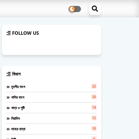
FOLLOW US
বিভাগ
22
মুরগীর মাংস
20
খাসির মাংস
14
খাদ্য ও পুষ্টি
12
নিরামিষ
10
মাছের রান্না
9